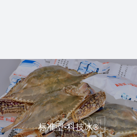
标准型-科技冰®